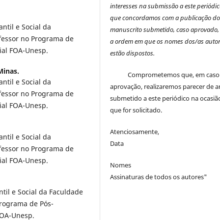
interesses na submissão a este periódic
que concordamos com a publicação d
til e Social da
manuscrito submetido, caso aprovado,
fessor no Programa de
a ordem em que os nomes dos/as autor
ial FOA-Unesp.
estão dispostos.
inas.
Comprometemos que, em caso
til e Social da
aprovação, realizaremos parecer de a
fessor no Programa de
submetido a este periódico na ocasi
ial FOA-Unesp.
que for solicitado.
Atenciosamente,
til e Social da
Data
fessor no Programa de
ial FOA-Unesp.
Nomes
Assinaturas de todos os autores"
til e Social da Faculdade
Programa de Pós-
FOA-Unesp.