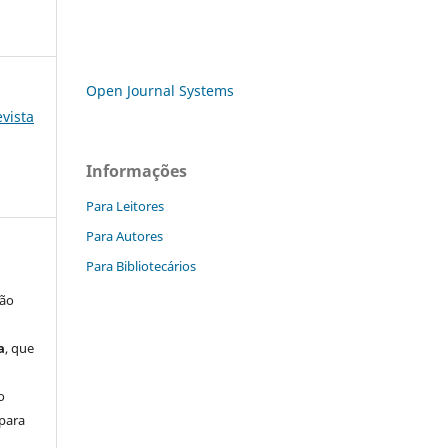
Open Journal Systems
evista
Informações
Para Leitores
Para Autores
Para Bibliotecários
são
a
, que
m
o
 para