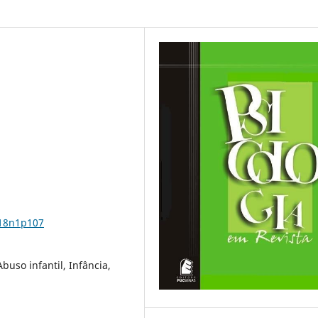
v18n1p107
Abuso infantil, Infância,