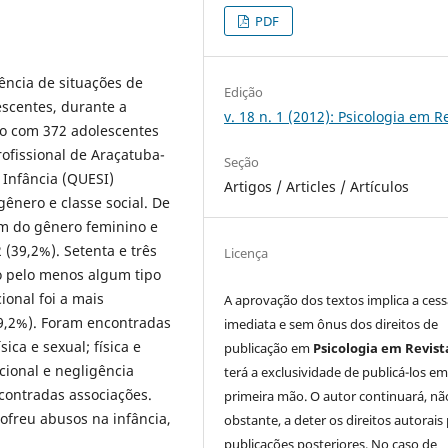
PDF
lência de situações de
Edição
escentes, durante a
v. 18 n. 1 (2012): Psicologia em R
ado com 372 adolescentes
ofissional de Araçatuba-
Seção
 Infância (QUESI)
Artigos / Articles / Artículos
gênero e classe social. De
am do gênero feminino e
 (39,2%). Setenta e três
Licença
do pelo menos algum tipo
ional foi a mais
A aprovação dos textos implica a ces
(9,2%). Foram encontradas
imediata e sem ônus dos direitos de
sica e sexual; física e
publicação em
Psicologia em Revist
cional e negligência
terá a exclusividade de publicá-los e
contradas associações.
primeira mão. O autor continuará, nã
ofreu abusos na infância,
obstante, a deter os direitos autorais
publicações posteriores. No caso de