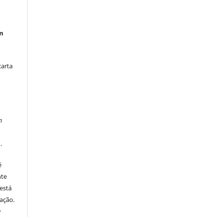
em
carta
m
.
é
nte
está
ação.
e