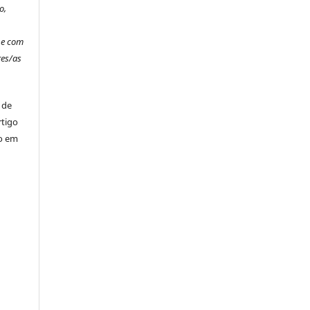
o,
o
 e com
es/as
 de
rtigo
ão em