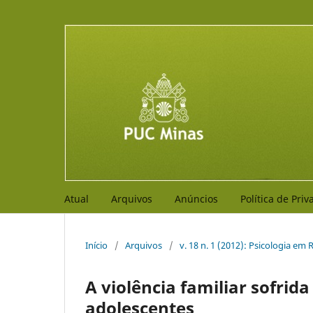
Atual
Arquivos
Anúncios
Política de Pri
Início
/
Arquivos
/
v. 18 n. 1 (2012): Psicologia em 
A violência familiar sofrid
adolescentes