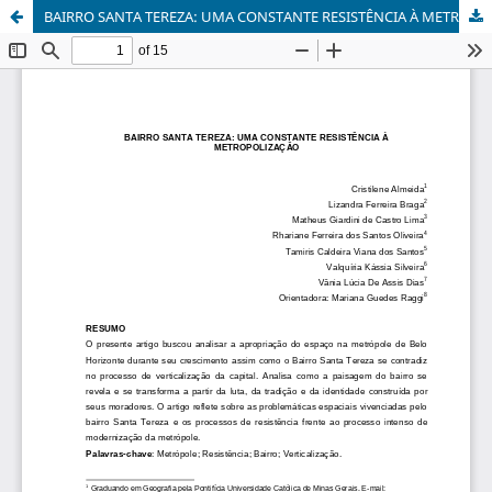
BAIRRO SANTA TEREZA: UMA CONSTANTE RESISTÊNCIA À METROPOLIZAÇÂO