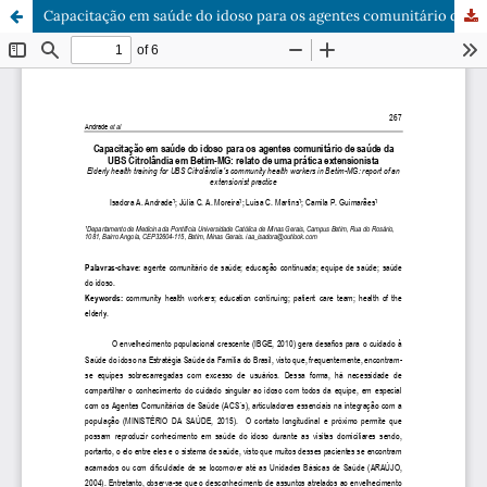
Capacitação em saúde do idoso para os agentes comunitário de saúde da UBS Citrolândia em Betim-MG: relato de uma prática intervencionista