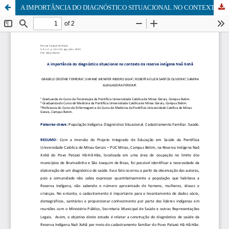
A IMPORTÂNCIA DO DIAGNÓSTICO SITUACIONAL NO CONTEXTO DA RESERVA INDÍGENA NAÔ XOHÃ