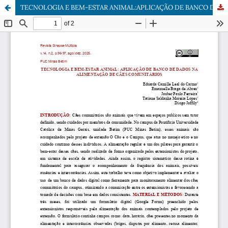
TECNOLOGIA E BEM-ESTAR ANIMAL:APLICAÇÃO DE BANCO DE DADOS NA ALIMENTAÇÃO DE CÃESCOMUNITÁRIOS