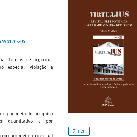
v5n9p176-205
na, Tutelas de urgência,
o especial, Violação a
nto por meio de pesquisa
ter quantitativo e por
PDF
 como um meio processual