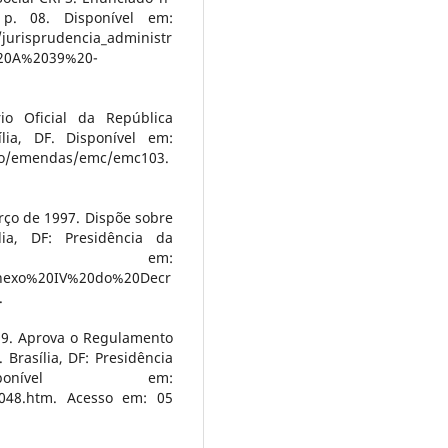
p. 08. Disponível em:
jurisprudencia_administr
20A%2039%20-
io Oficial da República
ília, DF. Disponível em:
icao/emendas/emc/emc103.
rço de 1997. Dispõe sobre
lia, DF: Presidência da
nível em:
e/Anexo%20IV%20do%20Decr
.
99. Aprova o Regulamento
 Brasília, DF: Presidência
onível em:
d3048.htm. Acesso em: 05