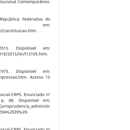
itucional Contemporâneo.
 República Federativa do
ível em:
o/constituicao.htm.
015. Disponível em:
018/2015/lei/l13105.htm.
973. Disponível em:
9impressao.htm. Acesso 15
ocial-CRPS. Enunciado nº
p. 08. Disponível em:
jurisprudencia_administr
20A%2039%20-
ocial-CRPS. Enunciado nº