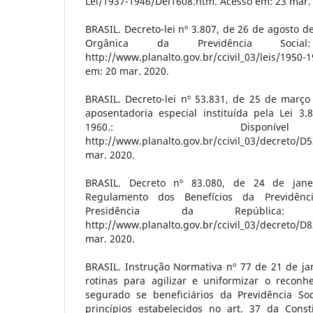
Lei/1937-1946/Del1608.htm. Acesso em: 23 mar.
BRASIL. Decreto-lei nº 3.807, de 26 de agosto d
Orgânica da Previdência Social
http://www.planalto.gov.br/ccivil_03/leis/195
em: 20 mar. 2020.
BRASIL. Decreto-lei nº 53.831, de 25 de março
aposentadoria especial instituída pela Lei 3
1960.: Dispon
http://www.planalto.gov.br/ccivil_03/decreto/
mar. 2020.
BRASIL. Decreto nº 83.080, de 24 de jan
Regulamento dos Benefícios da Previdência
Presidência da República: 
http://www.planalto.gov.br/ccivil_03/decreto/
mar. 2020.
BRASIL. Instrução Normativa nº 77 de 21 de ja
rotinas para agilizar e uniformizar o reconh
segurado se beneficiários da Previdência So
princípios estabelecidos no art. 37 da Const