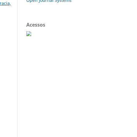
Open Journal Systems
acia,
Acessos