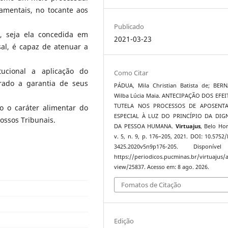
damentais, no tocante aos
Publicado
a, seja ela concedida em
2021-03-23
al, é capaz de atenuar a
tucional a aplicação do
Como Citar
urado a garantia de seus
PÁDUA, Mila Christian Batista de; BER
Wilba Lúcia Maia. ANTECIPAÇÃO DOS EFE
TUTELA NOS PROCESSOS DE APOSENT
 o caráter alimentar do
ESPECIAL À LUZ DO PRINCÍPIO DA DIG
nossos Tribunais.
DA PESSOA HUMANA.
Virtuajus
, Belo Hor
v. 5, n. 9, p. 176–205, 2021. DOI: 10.5752/
3425.2020v5n9p176-205. Disponív
https://periodicos.pucminas.br/virtuajus/a
view/25837. Acesso em: 8 ago. 2026.
Fomatos de Citação
Edição