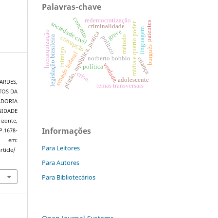
Palavras-chave
conceito
redemocratização
patentes
sociedade civil
mídia e quarto poder
criminalidade
linguagem
greve
hierarquização
platão. república. justiça
legislação brasileira
corrupção
método
político
burguês
inimigo.
senado federal
norberto bobbio
criança
verdade.
política
crise.
adolescente
NARDES,
temas transversais
ITOS DA
ADORIA
NIDADE
izonte,
Informações
P.1678-
el em:
Para Leitores
rticle/
Para Autores
Para Bibliotecários