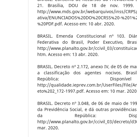
21. Brasília, DOU de 18 de nov. 1999. 
http://www.mds.gov.br/webarquivos/inss/CRPS/
ativa/ENUNCIADOS%20DO%20CRSS%20-%201%
%20PDF.pdf. Acesso em: 10 abr. 2020.
BRASIL. Emenda Constitucional nº 103. Diár
Federativa do Brasil, Poder Executivo, Bras
http://www.planalto.gov.br/ccivil_03/constitu
htm. Acesso em: 13 abr. 2020.
BRASIL. Decreto nº 2.172, anexo IV, de 05 de ma
a classificação dos agentes nocivos. Brasí
República: Dispo
http://qualidade.ieprev.com.br/UserFiles/Fil
eto%202_172-1997.pdf. Acesso em: 10 mar. 2020
BRASIL. Decreto nº 3.048, de 06 de maio de 19
da Previdência Social, e dá outras providências.
da República: Disp
http://www.planalto.gov.br/ccivil_03/decreto/
mar. 2020.