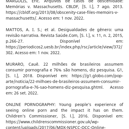
MARGOLIS, Eric. Arquivos de casos de obscenidade:
Memórias v. Massachusetts. CBLDF, [S. l.], 7 ago. 2013.
https://cbldf.org/2013/08/obscenity-case-files-memoirs-v-
massachusetts/. Acesso em: 1 nov. 2022.
MATTOS, A. I. S.; et al. Desigualdades de gênero: uma
revisão narrativa. Revista Saúde.Com, [S. l.], v. 11, n. 2, 2015,
p.266-27. Disponível em:
https://periodicos2.uesb.br/index.php/rsc/article/view/372/
302. Acesso em: 1 nov. 2022.
MURARO, Cauê. 22 milhões de brasileiros assumem
consumir pornografia e 76% são homens, diz pesquisa. G1,
[S. l.], 2018. Disponível em: https://g1.globo.com/pop-
arte/noticia/22-milhoes-de-brasileiros-assumem-consumir-
pornografia-e-76-sao-homens-diz-pesquisa.ghtml. Acesso
em: 26 set. 2022.
ONLINE PORNOGRAPHY: Young people’s experience of
seeing online porn and the impact it has on them.
Children’s Commissioner, [S. l.], 2016. Disponível em:
https://www.childrenscommissioner.gov.uk/wp-
content/uploads/2017/06/MDX-NSPCC-OCC-Online-