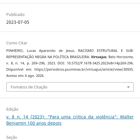
Publicado
2023-07-05
Como Citar
PINHEIRO, Lucas Aparecido de Jesus. RACISMO ESTRUTURAL E SUB-
REPRESENTAÇÃO NEGRA NA POLÍTICA BRASILEIRA.
Virtuajus
, Belo Horizonte,
v. 8, n. 14, p. 269–296, 2023. DOI: 10.5752/P.1678-3425.2023v8n14p269-296.
Disponível em: https://periodicos.pucminas.br/virtuajus/article/view/30935.
Acesso em: 6 ago. 2026.
Fomatos de Citação
Edição
v. 8 n. 14 (2023): “Para uma crítica da violência": Walter
Benjamin 100 anos depois
Seção