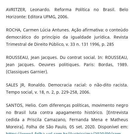
AVRITZER, Leonardo. Reforma Política no Brasil. Belo
Horizonte: Editora UFMG, 2006.
ROCHA, Carmen Lúcia Antunes. Ação afirmativa: o conteúdo
democrático do princípio da igualdade jurídica. Revista
Trimestral de Direito Público, v. 33 n. 131 1996, p. 285
ROUSSEAU, Jean Jacques. Du contrat social. In: ROUSSEAU,
Jean Jacques. Oeuvres politiques. Paris: Bordas, 1989.
(Classiques Garnier).
SALES JR, Ronaldo. Democracia racial: o não-dito racista.
Tempo social, v. 18, n. 2, p. 229-258, 2006.
SANTOS, Helio. Com diferenças políticas, movimento negro
no Brasil luta contra apagamento histórico. [Entrevista
cedida a Priscila Camazano, Fernanda Mena e Matheus
Moreira]. Folha de São Paulo, 05 set. 2020. Disponível em:
https://www1.folha.uol.com.br/ilustrissima/2020/09/com-