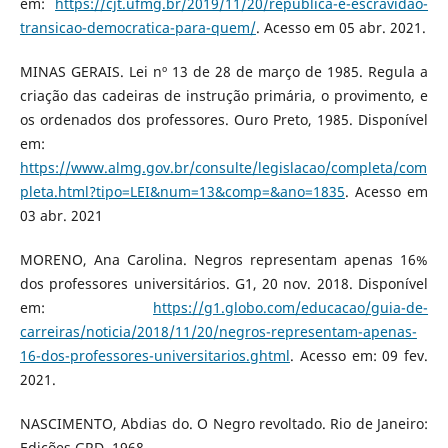
em:
https://cjt.ufmg.br/2019/11/20/republica-e-escravidao-
transicao-democratica-para-quem/
. Acesso em 05 abr. 2021.
MINAS GERAIS. Lei nº 13 de 28 de março de 1985. Regula a
criação das cadeiras de instrução primária, o provimento, e
os ordenados dos professores. Ouro Preto, 1985. Disponível
em:
https://www.almg.gov.br/consulte/legislacao/completa/com
pleta.html?tipo=LEI&num=13&comp=&ano=1835
. Acesso em
03 abr. 2021
MORENO, Ana Carolina. Negros representam apenas 16%
dos professores universitários. G1, 20 nov. 2018. Disponível
em:
https://g1.globo.com/educacao/guia-de-
carreiras/noticia/2018/11/20/negros-representam-apenas-
16-dos-professores-universitarios.ghtml
. Acesso em: 09 fev.
2021.
NASCIMENTO, Abdias do. O Negro revoltado. Rio de Janeiro:
Edições GRD, 1968.