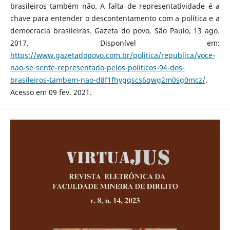
brasileiros também não. A falta de representatividade é a
chave para entender o descontentamento com a política e a
democracia brasileiras. Gazeta do povo, São Paulo, 13 ago.
2017. Disponível em:
https://www.gazetadopovo.com.br/politica/republica/voce-
nao-se-sente-representado-pelos-politicos-94-dos-
brasileiros-tambem-nao-d8f1fhygqscs6qwg2m0sg0mcz/
.
Acesso em 09 fev. 2021.