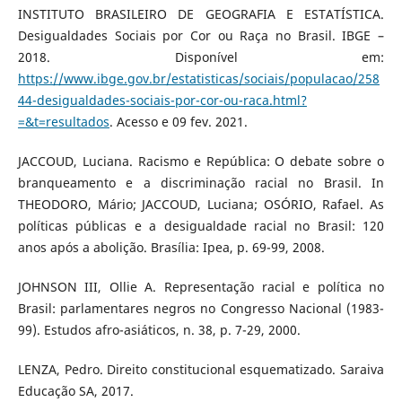
INSTITUTO BRASILEIRO DE GEOGRAFIA E ESTATÍSTICA.
Desigualdades Sociais por Cor ou Raça no Brasil. IBGE –
2018. Disponível em:
https://www.ibge.gov.br/estatisticas/sociais/populacao/258
44-desigualdades-sociais-por-cor-ou-raca.html?
=&t=resultados
. Acesso e 09 fev. 2021.
JACCOUD, Luciana. Racismo e República: O debate sobre o
branqueamento e a discriminação racial no Brasil. In
THEODORO, Mário; JACCOUD, Luciana; OSÓRIO, Rafael. As
políticas públicas e a desigualdade racial no Brasil: 120
anos após a abolição. Brasília: Ipea, p. 69-99, 2008.
JOHNSON III, Ollie A. Representação racial e política no
Brasil: parlamentares negros no Congresso Nacional (1983-
99). Estudos afro-asiáticos, n. 38, p. 7-29, 2000.
LENZA, Pedro. Direito constitucional esquematizado. Saraiva
Educação SA, 2017.