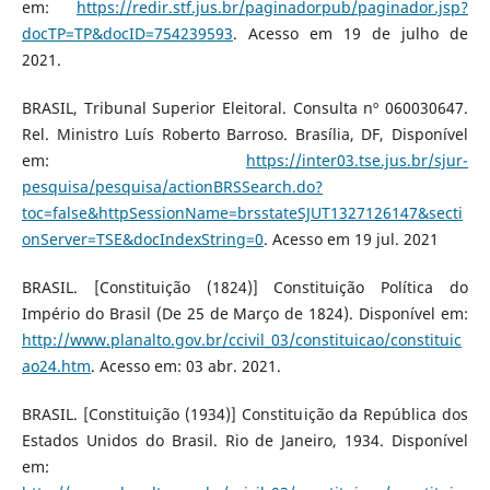
em:
https://redir.stf.jus.br/paginadorpub/paginador.jsp?
docTP=TP&docID=754239593
. Acesso em 19 de julho de
2021.
BRASIL, Tribunal Superior Eleitoral. Consulta nº 060030647.
Rel. Ministro Luís Roberto Barroso. Brasília, DF, Disponível
em:
https://inter03.tse.jus.br/sjur-
pesquisa/pesquisa/actionBRSSearch.do?
toc=false&httpSessionName=brsstateSJUT1327126147&secti
onServer=TSE&docIndexString=0
. Acesso em 19 jul. 2021
BRASIL. [Constituição (1824)] Constituição Política do
Império do Brasil (De 25 de Março de 1824). Disponível em:
http://www.planalto.gov.br/ccivil_03/constituicao/constituic
ao24.htm
. Acesso em: 03 abr. 2021.
BRASIL. [Constituição (1934)] Constituição da República dos
Estados Unidos do Brasil. Rio de Janeiro, 1934. Disponível
em: