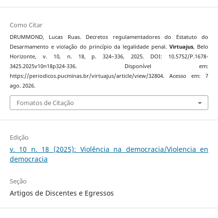
Como Citar
DRUMMOND, Lucas Ruas. Decretos regulamentadores do Estatuto do
Desarmamento e violação do princípio da legalidade penal.
Virtuajus
, Belo
Horizonte, v. 10, n. 18, p. 324–336, 2025. DOI: 10.5752/P.1678-
3425.2025v10n18p324-336. Disponível em:
https://periodicos.pucminas.br/virtuajus/article/view/32804. Acesso em: 7
ago. 2026.
Fomatos de Citação
Edição
v. 10 n. 18 (2025): Violência na democracia/Violencia en
democracia
Seção
Artigos de Discentes e Egressos