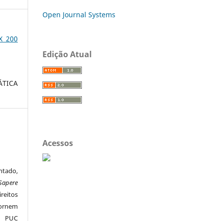
Open Journal Systems
X 200
Edição Atual
TICA
Acessos
ntado,
Sapere
reitos
ornem
a PUC