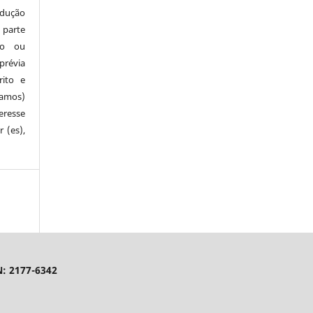
odução
 parte
so ou
prévia
rito e
(amos)
eresse
 (es),
N: 2177-6342