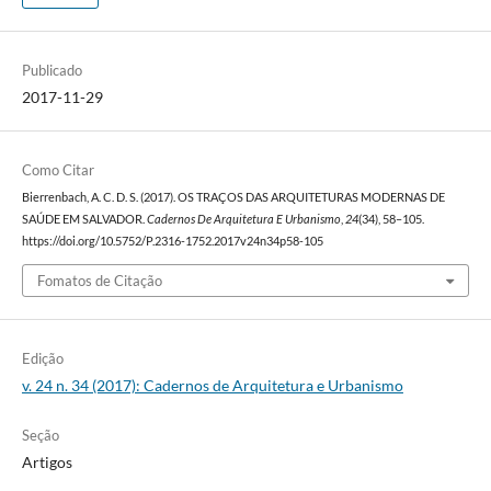
Publicado
2017-11-29
Como Citar
Bierrenbach, A. C. D. S. (2017). OS TRAÇOS DAS ARQUITETURAS MODERNAS DE
SAÚDE EM SALVADOR.
Cadernos De Arquitetura E Urbanismo
,
24
(34), 58–105.
https://doi.org/10.5752/P.2316-1752.2017v24n34p58-105
Fomatos de Citação
Edição
v. 24 n. 34 (2017): Cadernos de Arquitetura e Urbanismo
Seção
Artigos