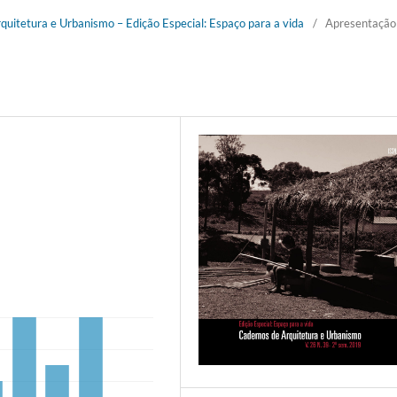
rquitetura e Urbanismo – Edição Especial: Espaço para a vida
/
Apresentação