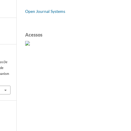
Open Journal Systems
Acessos
os De
 de
rbanism