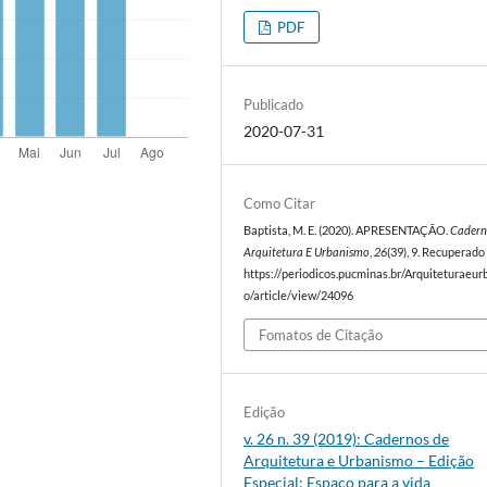
PDF
Publicado
2020-07-31
Como Citar
Baptista, M. E. (2020). APRESENTAÇÃO.
Cadern
Arquitetura E Urbanismo
,
26
(39), 9. Recuperado
https://periodicos.pucminas.br/Arquiteturaeu
o/article/view/24096
Fomatos de Citação
Edição
v. 26 n. 39 (2019): Cadernos de
Arquitetura e Urbanismo – Edição
Especial: Espaço para a vida