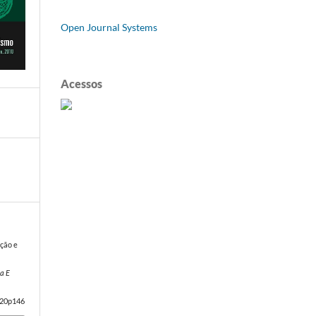
Open Journal Systems
Acessos
pção e
a E
n20p146