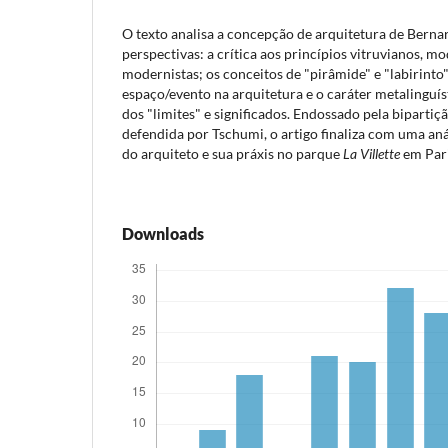
O texto analisa a concepção de arquitetura de Berna
perspectivas: a crítica aos princípios vitruvianos, mo
modernistas; os conceitos de "pirâmide" e "labirinto"
espaço/evento na arquitetura e o caráter metalinguíst
dos "limites" e significados. Endossado pela bipartiç
defendida por Tschumi, o artigo finaliza com uma anál
do arquiteto e sua práxis no parque
La Villette
em Pari
Downloads