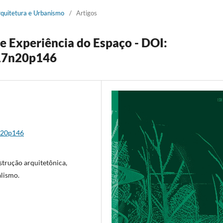
rquitetura e Urbanismo
/
Artigos
 Experiência do Espaço - DOI:
17n20p146
7n20p146
strução arquitetônica,
alismo.