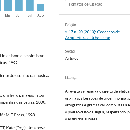
Fomatos de Citação
Edição
v. 17 n. 20 (2010): Cadernos de
Arquitetura e Urbanismo
Seção
 Helenismo e pessimismo.
Artigos
tras, 1992.
ente do espírito da música.
Licença
A revista se reserva o direito de efetua
um livro para espíritos
originais, alterações de ordem normati
ompanhia das Letras, 2000.
ortográfica e gramatical, com vistas a
o padrão culto da língua, respeitando, 
A: MIT Press, 1998.
o estilo dos autores.
TT, Kate (Org.). Uma nova