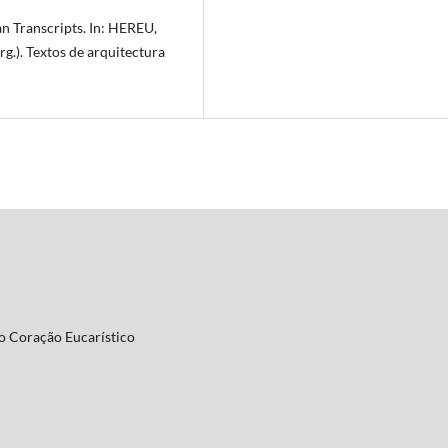
n Transcripts. In: HEREU,
.). Textos de arquitectura
ro Coração Eucarístico