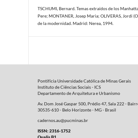
TSCHUMI, Bernard. Temas extraídos de los Manhatta
Pere; MONTANER, Josep Maria; OLIVERAS, Jordi (Org
de la modernidad. Madrid: Nerea, 1994.
Pontifícia Universidade Católica de Minas Gerais
Instituto de Ciências Sociais - ICS
Departamento de Arquitetura e Urbanismo
Av. Dom José Gaspar 500, Prédio 47, Sala 222 - Bair
30535-610 - Belo Horizonte - MG -
Brasil
cadernos.au@pucminas.br
ISSN: 2316-1752
Qualis B1