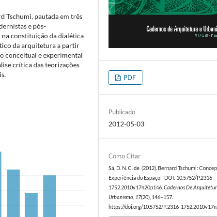
rd Tschumi, pautada em três
dernistas e pós-
 na constituição da dialética
ico da arquitetura a partir
ão conceitual e experimental
ise crítica das teorizações
s.
PDF
Publicado
2012-05-03
Como Citar
Sá, D. N. C. de. (2012). Bernard Tschumi: Conce
Experiência do Espaço - DOI: 10.5752/P.2316-
1752.2010v17n20p146.
Cadernos De Arquitetur
Urbanismo
,
17
(20), 146–157.
https://doi.org/10.5752/P.2316-1752.2010v17