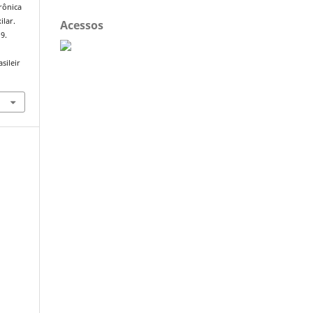
crônica
ilar.
Acessos
19.
sileir