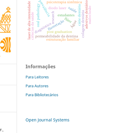
prevalência
adesivos dentários
psicoterapia sistêmica
laser de alta intensidade
oral pathology
cárie dentária
maloclusão
saúde
diodo laser
colagem dentária
research
ciências da saúde
estudantes
flúor
fluoretação
Água
diagnóstico
post graduation
permeabilidade da dentina
estruturação familiar
Informações
Para Leitores
Para Autores
Para Bibliotecários
Open Journal Systems
F.,