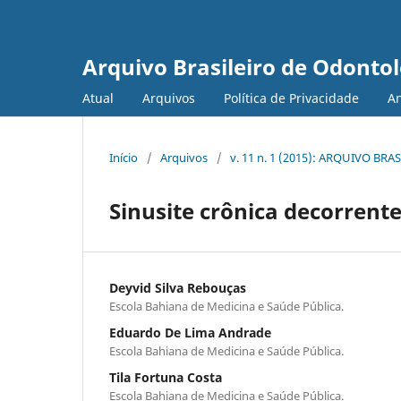
Arquivo Brasileiro de Odonto
Atual
Arquivos
Política de Privacidade
A
Início
/
Arquivos
/
v. 11 n. 1 (2015): ARQUIVO B
Sinusite crônica decorrent
Deyvid Silva Rebouças
Escola Bahiana de Medicina e Saúde Pública.
Eduardo De Lima Andrade
Escola Bahiana de Medicina e Saúde Pública.
Tila Fortuna Costa
Escola Bahiana de Medicina e Saúde Pública.