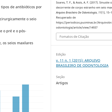
Soares, T. F., & Assis, A. F. (2017). Sinusite 
 tipos de antibióticos por
decorrente de corpo estranho em seio max
Arquivo Brasileiro De Odontologia
,
11
(1), 15–
Recuperado de
cirurgicamente o seio
https://periodicos.pucminas.br/Arquivobra
odontologia/article/view/14937
e o pré e o pós-
Fomatos de Citação
, os seios maxilares
Edição
v. 11 n. 1 (2015): ARQUIVO
BRASILEIRO DE ODONTOLOGIA
Seção
Artigos