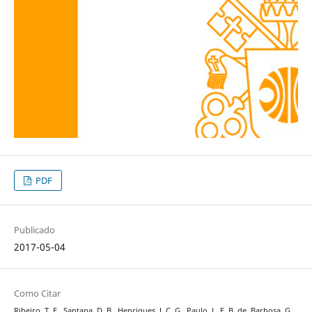
PDF
Publicado
2017-05-04
Como Citar
Ribeiro, T. E., Santana, D. B., Henriques, J. C. G., Paulo, L. F. B. de, Barbosa, G.