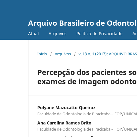
Arquivo Brasileiro de Odonto
Atual
Arquivos
Política de Privacidade
A
Início
/
Arquivos
/
v. 13 n. 1 (2017): ARQUIVO B
Percepção dos pacientes so
exames de imagem odonto
Polyane Mazucatto Queiroz
Faculdade de Odontologia de Piracicaba – FOP/UNIC
Ana Carolina Ramos Brito
Faculdade de Odontologia de Piracicaba – FOP/UNIC