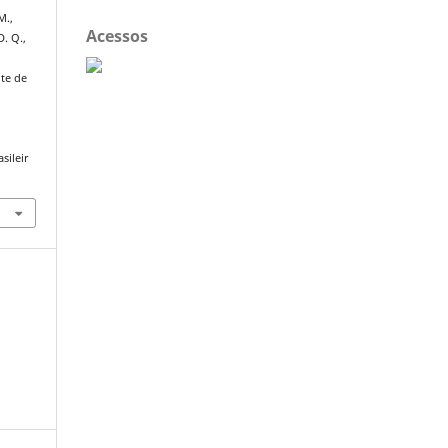
M.,
Acessos
D. Q.,
nte de
sileir