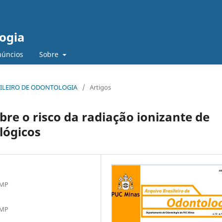
logia
núncios
Sobre
RASILEIRO DE ODONTOLOGIA
/
Artigos
bre o risco da radiação ionizante de
lógicos
AMP
AMP