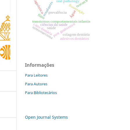
diagnóstico
research
oral pathology
estudantes
fluoretação
Água
prevalência
flúor
transtornos comportamentais infantis
post graduation
cárie dentária
ciências da saúde
osteossarcoma
saúde
colagem dentária
adesivos dentários
Informações
Para Leitores
Para Autores
Para Bibliotecários
Open Journal Systems