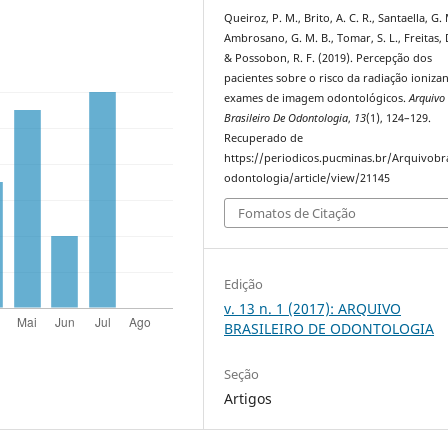
Queiroz, P. M., Brito, A. C. R., Santaella, G. 
Ambrosano, G. M. B., Tomar, S. L., Freitas, 
& Possobon, R. F. (2019). Percepção dos
pacientes sobre o risco da radiação ioniza
exames de imagem odontológicos.
Arquivo
Brasileiro De Odontologia
,
13
(1), 124–129.
Recuperado de
https://periodicos.pucminas.br/Arquivobra
odontologia/article/view/21145
Fomatos de Citação
Edição
v. 13 n. 1 (2017): ARQUIVO
BRASILEIRO DE ODONTOLOGIA
Seção
Artigos