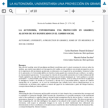
LA AUTONOMÍA, UNIVERSITARIA UNA PROYECCIÓN EN GRAMSCI, ALGUNOS DE SUS SIGNIFICADOS EN EL CAMBIO SOCIAL