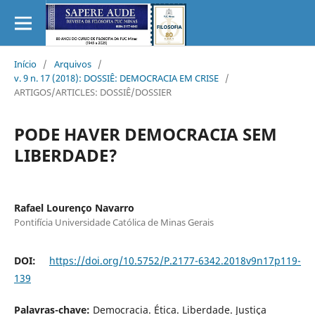
Início
/
Arquivos
/
v. 9 n. 17 (2018): DOSSIÊ: DEMOCRACIA EM CRISE
/
ARTIGOS/ARTICLES: DOSSIÊ/DOSSIER
PODE HAVER DEMOCRACIA SEM
LIBERDADE?
Rafael Lourenço Navarro
Pontifícia Universidade Católica de Minas Gerais
DOI:
https://doi.org/10.5752/P.2177-6342.2018v9n17p119-
139
Palavras-chave:
Democracia. Ética. Liberdade. Justiça