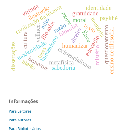
virtude
civilização da técnica
ilustração
identidade
gratuidade
morte
psykhé
memória
mito
moral
filosofar
filosofia
razão
texto
velhice.
questionamento
direito
ensino de filosofia.
Ética
cultura
educação
humanismo
modernidade.
dissertações
humanizar
mistério
existencialismo
teses
beauvoir
platão
metafísica
sabedoria
Informações
Para Leitores
Para Autores
Para Bibliotecários