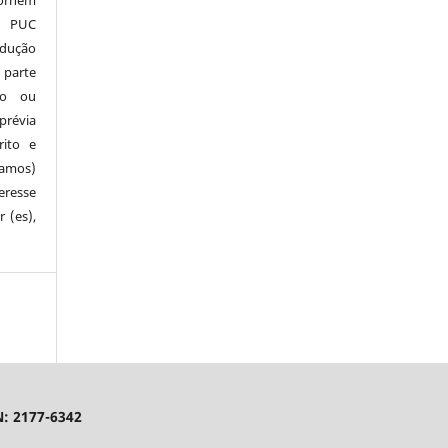
a PUC
odução
 parte
so ou
prévia
rito e
(amos)
eresse
 (es),
N: 2177-6342