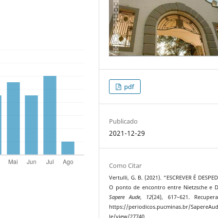
pdf
Publicado
2021-12-29
Como Citar
Vertulli, G. B. (2021). “ESCREVER É DESPED
O ponto de encontro entre Nietzsche e D
Sapere Aude
,
12
(24), 617–621. Recuper
https://periodicos.pucminas.br/SapereAud
le/view/27740