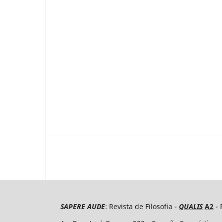
SAPERE AUDE
: Revista de Filosofia -
QUALIS
A2
- 