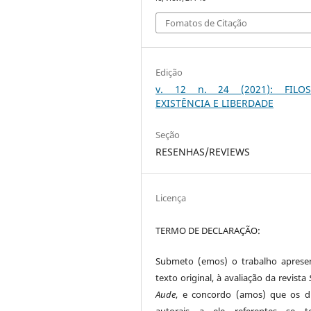
Fomatos de Citação
Edição
v. 12 n. 24 (2021): FILOS
EXISTÊNCIA E LIBERDADE
Seção
RESENHAS/REVIEWS
Licença
TERMO DE DECLARAÇÃO:
Submeto (emos) o trabalho aprese
texto original, à avaliação da revista
Aude
, e concordo (amos) que os di
autorais a ele referentes se t