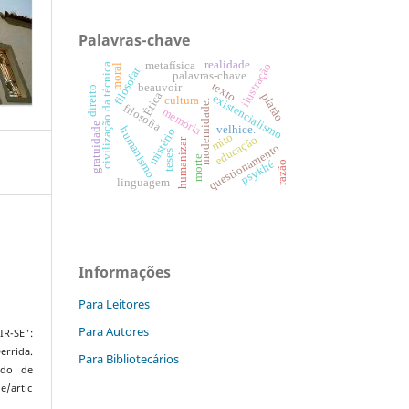
Palavras-chave
realidade
metafísica
ilustração
civilização da técnica
moral
filosofar
palavras-chave
texto
beauvoir
direito
Ética
platão
existencialismo
cultura
modernidade.
filosofia
memória
gratuidade
velhice.
humanismo
mistério
mito
educação
humanizar
questionamento
teses
morte
psykhé
razão
linguagem
Informações
Para Leitores
Para Autores
IR-SE”:
errida.
Para Bibliotecários
ado de
e/artic