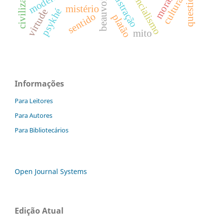
existencialismo
ilustração
moral
beauvoir
cultura
mistério
psykhé
virtude
sentido
platão
mito
Informações
Para Leitores
Para Autores
Para Bibliotecários
Open Journal Systems
Edição Atual