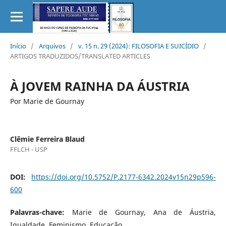
Início
/
Arquivos
/
v. 15 n. 29 (2024): FILOSOFIA E SUICÍDIO
/
ARTIGOS TRADUZIDOS/TRANSLATED ARTICLES
À JOVEM RAINHA DA ÁUSTRIA
Por Marie de Gournay
Clêmie Ferreira Blaud
FFLCH - USP
DOI:
https://doi.org/10.5752/P.2177-6342.2024v15n29p596-
600
Palavras-chave:
Marie de Gournay, Ana de Áustria,
Igualdade, Feminismo, Educação