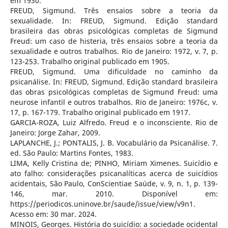
em 1930.
FREUD, Sigmund. Três ensaios sobre a teoria da
sexualidade. In: FREUD, Sigmund. Edição standard
brasileira das obras psicológicas completas de Sigmund
Freud: um caso de histeria, três ensaios sobre a teoria da
sexualidade e outros trabalhos. Rio de Janeiro: 1972, v. 7, p.
123-253. Trabalho original publicado em 1905.
FREUD, Sigmund. Uma dificuldade no caminho da
psicanálise. In: FREUD, Sigmund. Edição standard brasileira
das obras psicológicas completas de Sigmund Freud: uma
neurose infantil e outros trabalhos. Rio de Janeiro: 1976c, v.
17, p. 167-179. Trabalho original publicado em 1917.
GARCIA-ROZA, Luiz Alfredo. Freud e o inconsciente. Rio de
Janeiro: Jorge Zahar, 2009.
LAPLANCHE, J.; PONTALIS, J. B. Vocabulário da Psicanálise. 7.
ed. São Paulo: Martins Fontes, 1983.
LIMA, Kelly Cristina de; PINHO, Miriam Ximenes. Suicídio e
ato falho: considerações psicanalíticas acerca de suicídios
acidentais, São Paulo, ConScientiae Saúde, v. 9, n. 1, p. 139-
146, mar. 2010. Disponível em:
https://periodicos.uninove.br/saude/issue/view/v9n1.
Acesso em: 30 mar. 2024.
MINOIS, Georges. História do suicídio: a sociedade ocidental