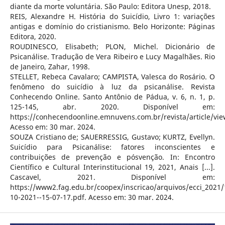
diante da morte voluntária. São Paulo: Editora Unesp, 2018.
REIS, Alexandre H. História do Suicídio, Livro 1: variações
antigas e domínio do cristianismo. Belo Horizonte: Páginas
Editora, 2020.
ROUDINESCO, Elisabeth; PLON, Michel. Dicionário de
Psicanálise. Tradução de Vera Ribeiro e Lucy Magalhães. Rio
de Janeiro, Zahar, 1998.
STELLET, Rebeca Cavalaro; CAMPISTA, Valesca do Rosário. O
fenômeno do suicídio à luz da psicanálise. Revista
Conhecendo Online. Santo Antônio de Pádua, v. 6, n. 1, p.
125-145, abr. 2020. Disponível em:
https://conhecendoonline.emnuvens.com.br/revista/article/vie
Acesso em: 30 mar. 2024.
SOUZA Cristiano de; SAUERRESSIG, Gustavo; KURTZ, Evellyn.
Suicídio para Psicanálise: fatores inconscientes e
contribuições de prevenção e pósvenção. In: Encontro
Científico e Cultural Interinstitucional 19, 2021, Anais [...].
Cascavel, 2021. Disponível em:
https://www2.fag.edu.br/coopex/inscricao/arquivos/ecci_2021/
10-2021--15-07-17.pdf. Acesso em: 30 mar. 2024.