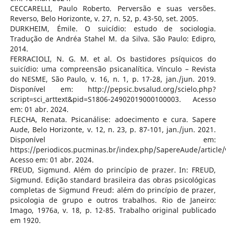
CECCARELLI, Paulo Roberto. Perversão e suas versões.
Reverso, Belo Horizonte, v. 27, n. 52, p. 43-50, set. 2005.
DURKHEIM, Émile. O suicídio: estudo de sociologia.
Tradução de Andréa Stahel M. da Silva. São Paulo: Edipro,
2014.
FERRACIOLI, N. G. M. et al. Os bastidores psíquicos do
suicídio: uma compreensão psicanalítica. Vínculo – Revista
do NESME, São Paulo, v. 16, n. 1, p. 17-28, jan./jun. 2019.
Disponível em: http://pepsic.bvsalud.org/scielo.php?
script=sci_arttext&pid=S1806-24902019000100003. Acesso
em: 01 abr. 2024.
FLECHA, Renata. Psicanálise: adoecimento e cura. Sapere
Aude, Belo Horizonte, v. 12, n. 23, p. 87-101, jan./jun. 2021.
Disponível em:
https://periodicos.pucminas.br/index.php/SapereAude/article/
Acesso em: 01 abr. 2024.
FREUD, Sigmund. Além do princípio de prazer. In: FREUD,
Sigmund. Edição standard brasileira das obras psicológicas
completas de Sigmund Freud: além do princípio de prazer,
psicologia de grupo e outros trabalhos. Rio de Janeiro:
Imago, 1976a, v. 18, p. 12-85. Trabalho original publicado
em 1920.