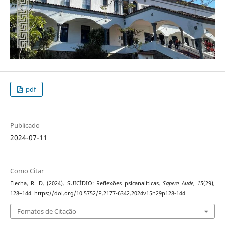
pdf
Publicado
2024-07-11
Como Citar
Flecha, R. D. (2024). SUICÍDIO: Reflexões psicanalíticas.
Sapere Aude
,
15
(29),
128–144. https://doi.org/10.5752/P.2177-6342.2024v15n29p128-144
Fomatos de Citação