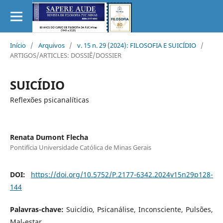
Início
/
Arquivos
/
v. 15 n. 29 (2024): FILOSOFIA E SUICÍDIO
/
ARTIGOS/ARTICLES: DOSSIÊ/DOSSIER
SUICÍDIO
Reflexões psicanalíticas
Renata Dumont Flecha
Pontifícia Universidade Católica de Minas Gerais
DOI:
https://doi.org/10.5752/P.2177-6342.2024v15n29p128-
144
Palavras-chave:
Suicídio, Psicanálise, Inconsciente, Pulsões,
Mal-estar