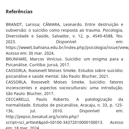
Referências
BRANDT, Larissa; CÂMARA, Leonardo. Entre destruição e
subversão: o suicídio como resposta ao trauma. Psicologia,
Diversidade e Saúde, Salvador, v. 12, p. 4549-4588, fev.
2023. Disponível em:
https://www5.bahiana.edu.br/index.php/psicologia/issue/view
Acesso em: 30 mar. 2024.
BRUNHARI, Marcos Vinícius. Suicídio: um enigma para a
Psicanálise. Curitiba: Juruá, 2017.
CASSORLA, Roosevelt Moises Smeke. Estudos sobre suicídio:
psicanálise e saúde mental. São Paulo: Blucher, 2021.
CASSORLA, Roosevelt Moises Smeke. Suicídio: fatores
inconscientes e aspectos socioculturais: uma introdução.
São Paulo: Blucher, 2017.
CECCARELLI, Paulo Roberto. A patologização da
normalidade. Estudos de psicanálise, Aracaju, n. 33, p. 125-
136, jul. 2010. Disponível em:
http://pepsic.bvsalud.org/scielo.php?
script=sci_arttext&pid=S0100-34372010000100013. Acesso
em: 18 mar. 2024.