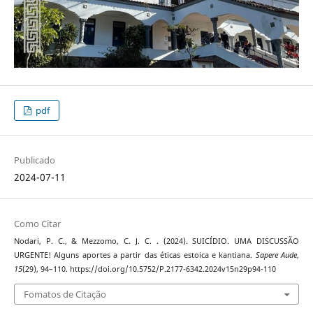
pdf
Publicado
2024-07-11
Como Citar
Nodari, P. C., & Mezzomo, C. J. C. . (2024). SUICÍDIO. UMA DISCUSSÃO
URGENTE! Alguns aportes a partir das éticas estoica e kantiana.
Sapere Aude
,
15
(29), 94–110. https://doi.org/10.5752/P.2177-6342.2024v15n29p94-110
Fomatos de Citação