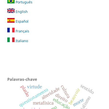
Português
English
Español
Français
Italiano
Palavras-chave
sentido
virtude
cultura
platão
alteridade
questionamento
beauvoir
direito
educação
morte
metafísica