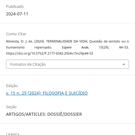
Publicado
2024-07-11
Como Citar
Almeida, O. J. de. (2024). TERMINALIDADE DA VIDA: Questão de sentido ou o
humanismo repensado.
Sapere Aude
,
15
(29), 44–53.
https://doi.org/10.5752/P.2177-6342.2024v15n29p44-53
Fomatos de Citação
Edição
v. 15 n. 29 (2024): FILOSOFIA E SUICÍDIO
Seção
ARTIGOS/ARTICLES: DOSSIÊ/DOSSIER
Licença