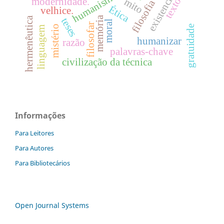
existencialismo
humanismo
texto
modernidade.
mito
filosofia
Ética
velhice.
memória
hermenêutica
teses
moral
filosofar
gratuidade
mistério
linguagem
humanizar
razão
palavras-chave
civilização da técnica
Informações
Para Leitores
Para Autores
Para Bibliotecários
Open Journal Systems