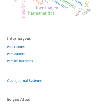
psykhé
memória
beauvoir
metafísica
libertinagem.
teses
razão
hermenêutica
Informações
Para Leitores
Para Autores
Para Bibliotecários
Open Journal Systems
Edição Atual