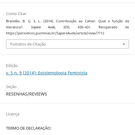
Como Citar
Brandão, B. G. S. L. (2014). Contribuição ao Cahier: Qual a função da
literatura?.
Sapere Aude
,
5
(9), 430–431. Recuperado de
https://periodicos.pucminas.br/SapereAude/article/view/7712
Fomatos de Citação
Edição
v. 5 n. 9 (2014): Epistemologia Feminista
Seção
RESENHAS/REVIEWS
Licença
TERMO DE DECLARAÇÃO: