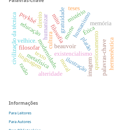
Palavras-chave
teses
gratuidade
mistério
psykhé
humanismo
direito
civilização da técnica
mito
humanizar
memória
educação
filosofia
Ética
morte
questionamento
cultura
platão
hermenêutica
velhice.
modernidade.
palavras-chave
beauvoir
filosofar
texto
existencialismo
metafísica
linguagem
ilustração
imagem
moral
razão
alteridade
Informações
Para Leitores
Para Autores