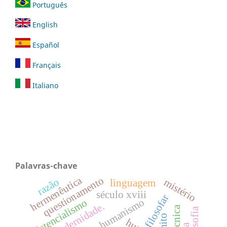
Português
English
Español
Français
Italiano
Palavras-chave
hermenêutica
questionamento
razão
mistério
linguagem
século xviii
filosofar
humanismo
existencialismo
modernidade.
mito