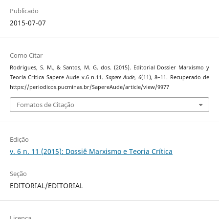
Publicado
2015-07-07
Como Citar
Rodrigues, S. M., & Santos, M. G. dos. (2015). Editorial Dossier Marxismo y
Teoría Critica Sapere Aude v.6 n.11.
Sapere Aude
,
6
(11), 8–11. Recuperado de
https://periodicos.pucminas.br/SapereAude/article/view/9977
Fomatos de Citação
Edição
v. 6 n. 11 (2015): Dossiê Marxismo e Teoria Crítica
Seção
EDITORIAL/EDITORIAL
Licença