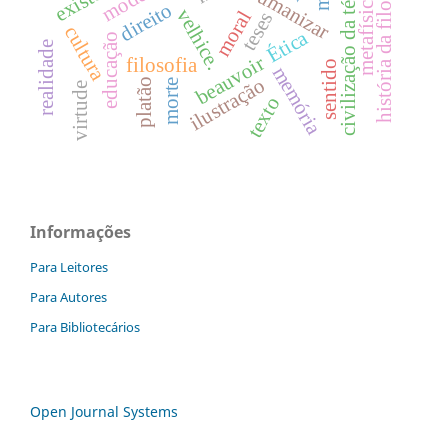
civilização da técnica
história da filosofia
humanizar
metafísica
direito
velhice.
moral
teses
cultura
Ética
educação
realidade
beauvoir
filosofia
sentido
memória
ilustração
platão
morte
virtude
texto
Informações
Para Leitores
Para Autores
Para Bibliotecários
Open Journal Systems