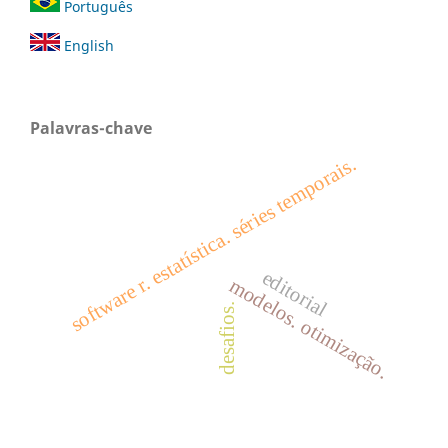
Português
English
Palavras-chave
software r. estatística. séries temporais.
editorial
modelos. otimização.
desafios.