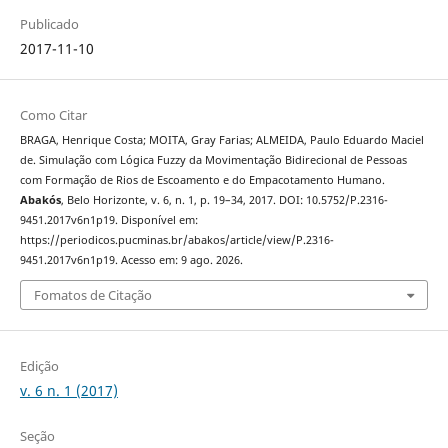
Publicado
2017-11-10
Como Citar
BRAGA, Henrique Costa; MOITA, Gray Farias; ALMEIDA, Paulo Eduardo Maciel
de. Simulação com Lógica Fuzzy da Movimentação Bidirecional de Pessoas
com Formação de Rios de Escoamento e do Empacotamento Humano.
Abakós
, Belo Horizonte, v. 6, n. 1, p. 19–34, 2017. DOI: 10.5752/P.2316-
9451.2017v6n1p19. Disponível em:
https://periodicos.pucminas.br/abakos/article/view/P.2316-
9451.2017v6n1p19. Acesso em: 9 ago. 2026.
Fomatos de Citação
Edição
v. 6 n. 1 (2017)
Seção