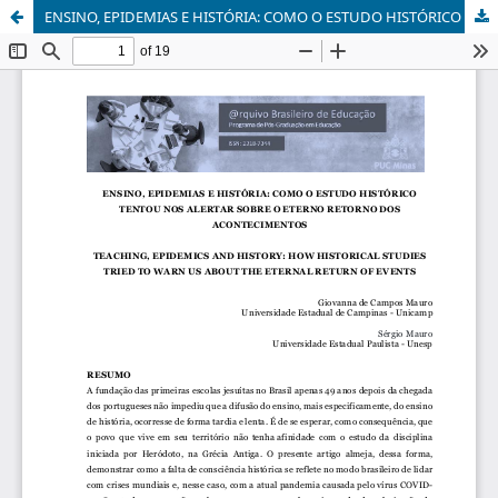
ENSINO, EPIDEMIAS E HISTÓRIA: COMO O ESTUDO HISTÓRICO TENTOU NOS ALERTAR SOBRE O ETERNO RETORNO DOS ACONTECIMENTOS