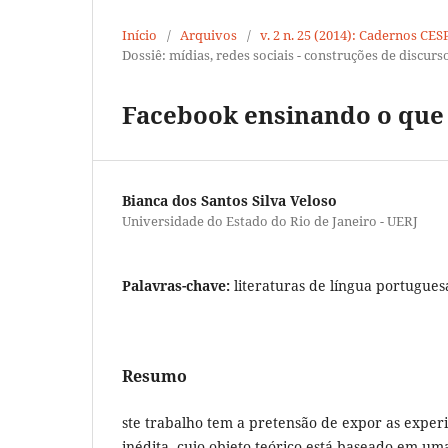
Início
/
Arquivos
/
v. 2 n. 25 (2014): Cadernos CE
Dossiê: mídias, redes sociais - construções de discur
Facebook ensinando o que 
Bianca dos Santos Silva Veloso
Universidade do Estado do Rio de Janeiro - UERJ
Palavras-chave:
literaturas de língua portuguesa,
Resumo
ste trabalho tem a pretensão de expor as experi
inédita, cujo objeto teórico está baseado em um