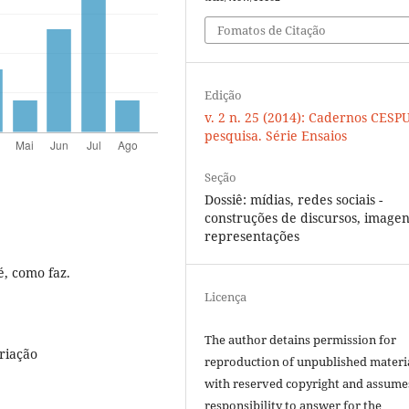
Fomatos de Citação
Edição
v. 2 n. 25 (2014): Cadernos CESP
pesquisa. Série Ensaios
Seção
Dossiê: mídias, redes sociais -
construções de discursos, imagen
representações
é, como faz.
Licença
The author detains permission for
riação
reproduction of unpublished materi
with reserved copyright and assume
responsibility to answer for the