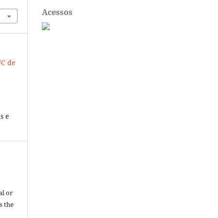
Acessos
UC de
s e
al or
s the