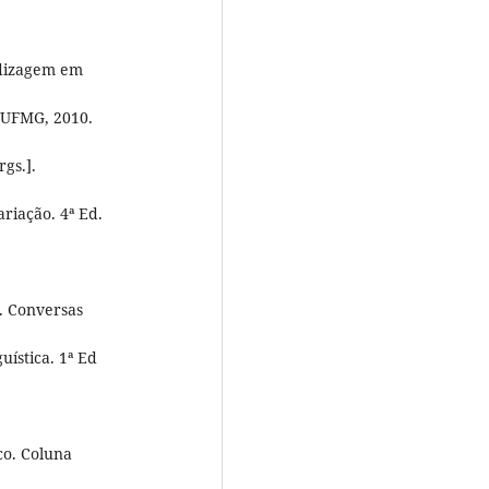
ndizagem em
a UFMG, 2010.
gs.].
ariação. 4ª Ed.
. Conversas
uística. 1ª Ed
co. Coluna