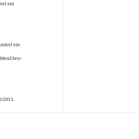
ível em
ponível em
EMeuESeu>
6/2013.