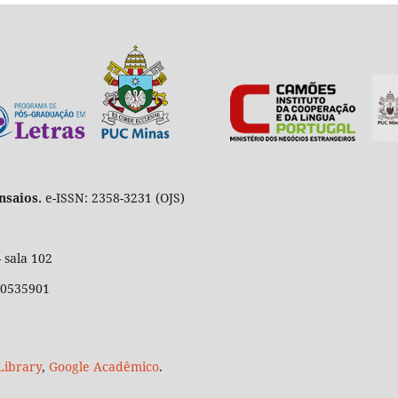
nsaios.
e-ISSN: 2358-3231 (OJS)
 sala 102
 30535901
Library
,
Google Acadêmico
.