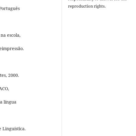
reproduction rights.
 Português
na escola,
reimpressão.
tes, 2000.
RACO,
a língua
Linguística.