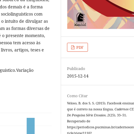
o dos demais é a forma
sociolinguísticos com
o intuito de divulgar as
am as formas diversas de
até o presente momento,
pessoa tem acesso às
PDF
ivros, artigos, teses e
Publicado
guístico.Variação
2015-12-14
Como Citar
Veloso, B. dos S. S. (2015). Facebook ensina
que é correto na nossa língua.
Cadernos C
De Pesquisa Série Ensaios
,
2
(25), 33–51.
Recuperado de
https://periodicos.pucminas.br/cadernosce
ticle/view/11102