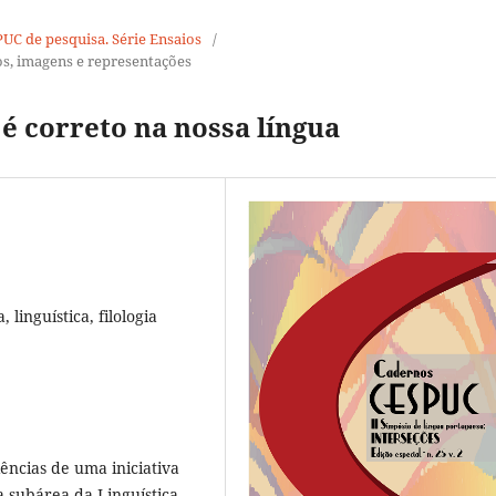
SPUC de pesquisa. Série Ensaios
/
sos, imagens e representações
é correto na nossa língua
 linguística, filologia
ências de uma iniciativa
a subárea da Linguística,