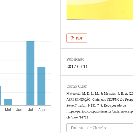
PDF
Publicado
2017-05-11
Como Citar
Matencio, M. D. L. M., & Mendes, P. H. A. (2
APRESENTAÇÃO.
Cadernos CESPUC De Pesqu
Série Ensaios
,
1
(13), 7–8. Recuperado de
https://periodicos.pucminas.br/cadernoscesp
cle/view/14721
Fomatos de Citação