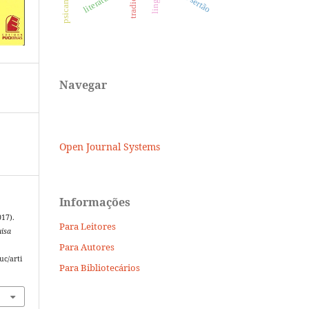
tradição
Navegar
Open Journal Systems
Informações
017).
Para Leitores
isa
Para Autores
uc/arti
Para Bibliotecários