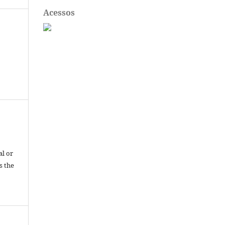
Acessos
al or
s the