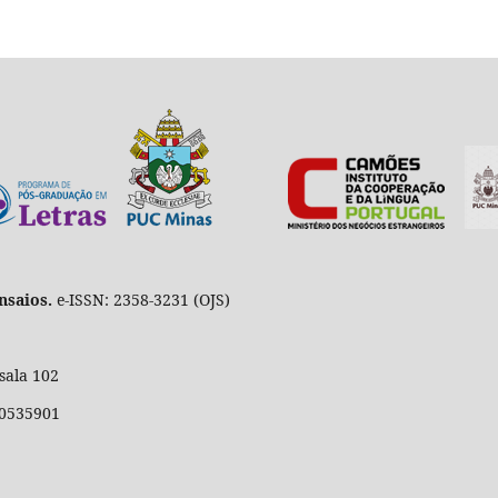
nsaios.
e-ISSN: 2358-3231 (OJS)
sala 102
30535901