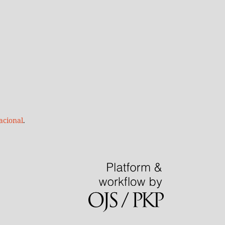
acional
.