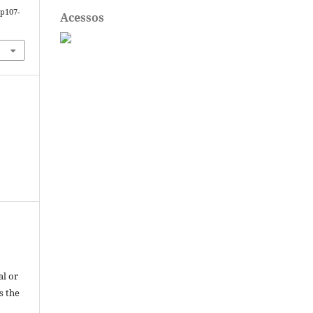
0p107-
Acessos
al or
s the