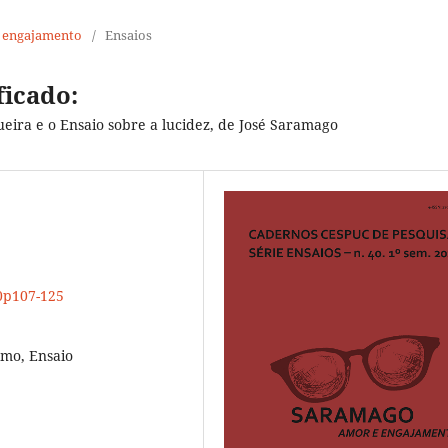
e engajamento
/
Ensaios
ficado:
eira e o Ensaio sobre a lucidez, de José Saramago
40p107-125
smo, Ensaio