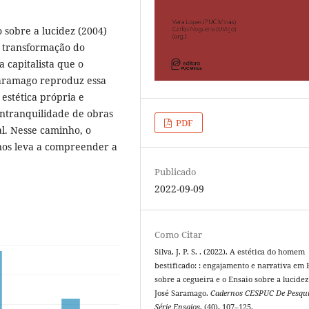
 sobre a lucidez (2004)
 transformação do
 capitalista que o
Saramago reproduz essa
estética própria e
 intranquilidade de obras
PDF
al. Nesse caminho, o
nos leva a compreender a
Publicado
2022-09-09
Como Citar
Silva, J. P. S. . (2022). A estética do homem
bestificado: : engajamento e narrativa em 
sobre a cegueira e o Ensaio sobre a lucidez
José Saramago.
Cadernos CESPUC De Pesqu
Série Ensaios
, (40), 107–125.