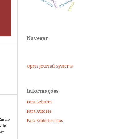
literatura
guerra
Navegar
Open Journal Systems
Informações
Para Leitores
Para Autores
Ensaio
Para Bibliotecários
, de
isa