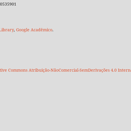
 30535901
Library
,
Google Acadêmico
.
tive Commons Atribuição-NãoComercial-SemDerivações 4.0 Intern