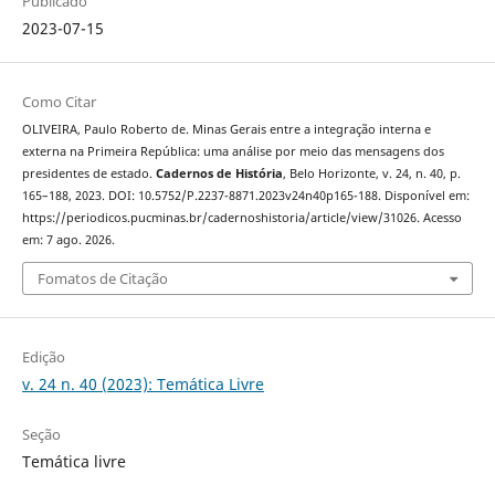
Publicado
2023-07-15
Como Citar
OLIVEIRA, Paulo Roberto de. Minas Gerais entre a integração interna e
externa na Primeira República: uma análise por meio das mensagens dos
presidentes de estado.
Cadernos de História
, Belo Horizonte, v. 24, n. 40, p.
165–188, 2023. DOI: 10.5752/P.2237-8871.2023v24n40p165-188. Disponível em:
https://periodicos.pucminas.br/cadernoshistoria/article/view/31026. Acesso
em: 7 ago. 2026.
Fomatos de Citação
Edição
v. 24 n. 40 (2023): Temática Livre
Seção
Temática livre