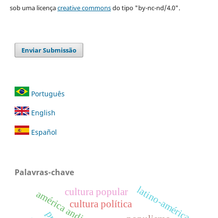
sob uma licença
creative commons
do tipo "by-nc-nd/4.0".
Enviar Submissão
Português
English
Español
Palavras-chave
latino-américa
cultura popular
américa andina
cultura política