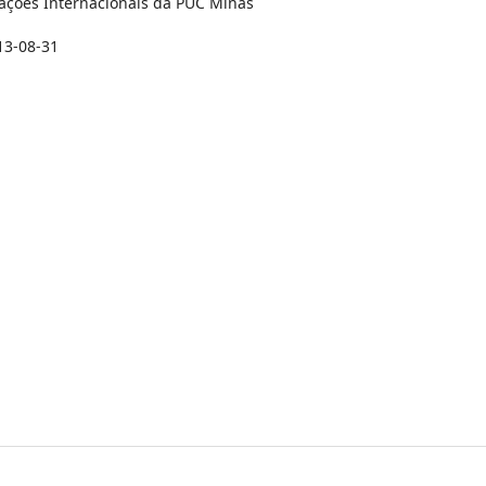
lações Internacionais da PUC Minas
13-08-31