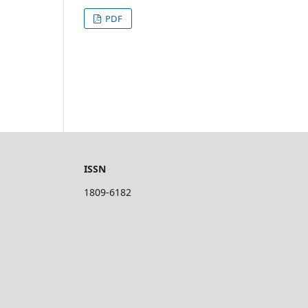
PDF
ISSN
1809-6182