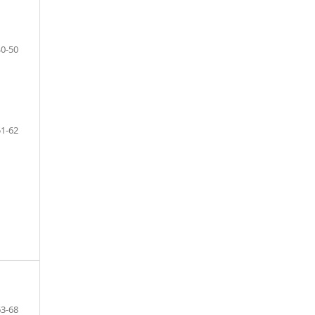
40-50
51-62
63-68