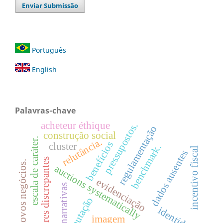
Enviar Submissão
Português
English
Palavras-chave
acheteur éthique
pressupostos.
regulamentação
construção social
escala de caráter.
relutância.
benefícios
cluster
benchmark.
incentivo fiscal
dados ausentes
valores discrepantes
novos negócios.
auctions systematically
evidenciação
narrativas
reputação
identidade
imagem