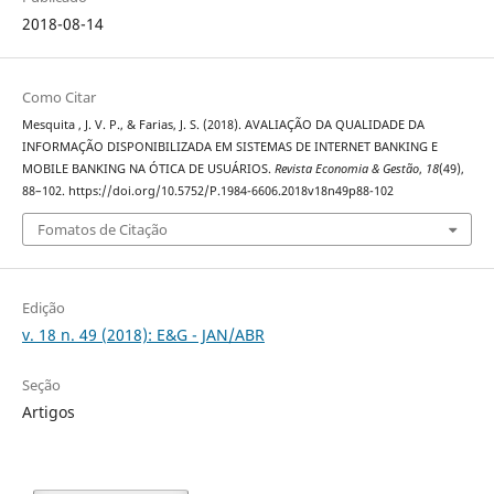
2018-08-14
Como Citar
Mesquita , J. V. P., & Farias, J. S. (2018). AVALIAÇÃO DA QUALIDADE DA
INFORMAÇÃO DISPONIBILIZADA EM SISTEMAS DE INTERNET BANKING E
MOBILE BANKING NA ÓTICA DE USUÁRIOS.
Revista Economia & Gestão
,
18
(49),
88–102. https://doi.org/10.5752/P.1984-6606.2018v18n49p88-102
Fomatos de Citação
Edição
v. 18 n. 49 (2018): E&G - JAN/ABR
Seção
Artigos