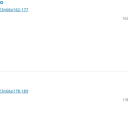
HO
v23n66p162-177
162
v23n66p178-189
178