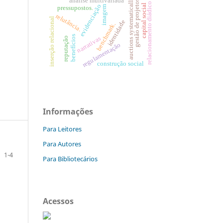
auctions systematically
análise multivariada
gestão de projetos
relacionamento diádico
capital social
evidenciação
imagem
pressupostos.
relutância.
inserção relacional
identidade
benchmark.
benefícios
narrativas
reputação
regulamentação
construção social
Informações
Para Leitores
Para Autores
1-4
Para Bibliotecários
Acessos