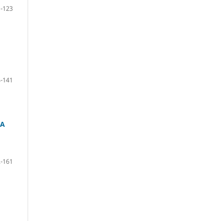
-123
-141
VA
-161