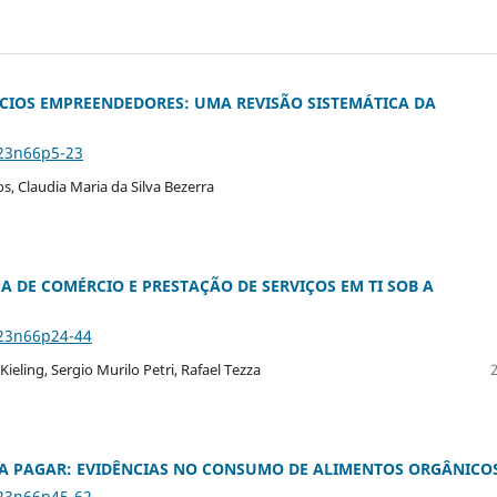
IOS EMPREENDEDORES: UMA REVISÃO SISTEMÁTICA DA
v23n66p5-23
, Claudia Maria da Silva Bezerra
DE COMÉRCIO E PRESTAÇÃO DE SERVIÇOS EM TI SOB A
v23n66p24-44
Kieling, Sergio Murilo Petri, Rafael Tezza
A PAGAR: EVIDÊNCIAS NO CONSUMO DE ALIMENTOS ORGÂNICO
v23n66p45-62