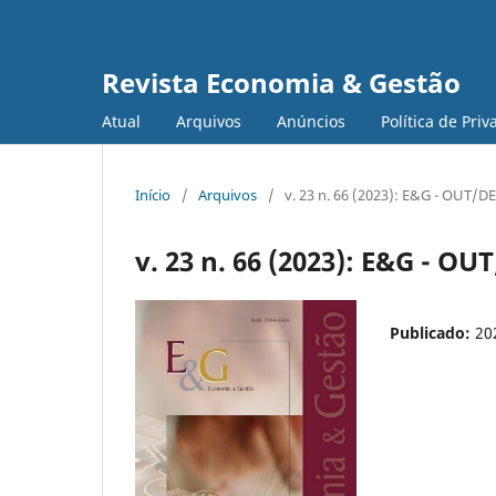
Revista Economia & Gestão
Atual
Arquivos
Anúncios
Política de Pri
Início
/
Arquivos
/
v. 23 n. 66 (2023): E&G - OUT/D
v. 23 n. 66 (2023): E&G - OU
Publicado:
20