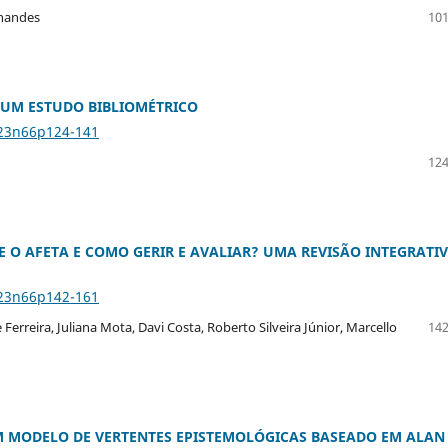
rnandes
101
 UM ESTUDO BIBLIOMÉTRICO
v23n66p124-141
124
O AFETA E COMO GERIR E AVALIAR? UMA REVISÃO INTEGRATI
v23n66p142-161
Ferreira, Juliana Mota, Davi Costa, Roberto Silveira Júnior, Marcello
142
M MODELO DE VERTENTES EPISTEMOLÓGICAS BASEADO EM ALAN