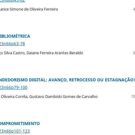
Larice Simone de Oliveira Ferreira
IBLIOMÉTRICA
v23n66p63-78
o Silva Castro, Daiane Ferreira Arantes Beraldo
ENDEDORISMO DIGITAL: AVANÇO, RETROCESSO OU ESTAGNAÇÃO
v23n66p79-100
a Oliveira Corrêa, Gustavo Dambiski Gomes de Carvalho
79
COMPROMETIMENTO
v23n66p101-123