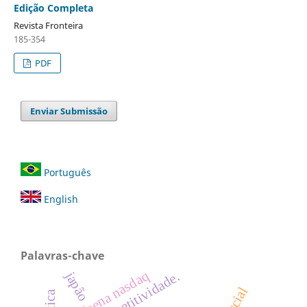
Edição Completa
Revista Fronteira
185-354
PDF
Enviar Submissão
Português
English
Palavras-chave
crisena nasdaq
japão
competitividade.