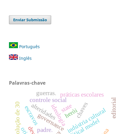
Enviar Submissão
Português
Inglês
Palavras-chave
guerras.
práticas escolares
controle social
editorial
chaves
revolução de 30
alteridades
state
ideologia
escravos
indústria cultural
herói
governance
political model
padre.