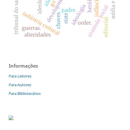
tribunal do santo ofício
ideology
development
infância
herói
ideologia
controle social
padre.
indústria cultural
chaves
state
editorial
order.
guerras.
alteridades
Informações
Para Leitores
Para Autores
Para Bibliotecários