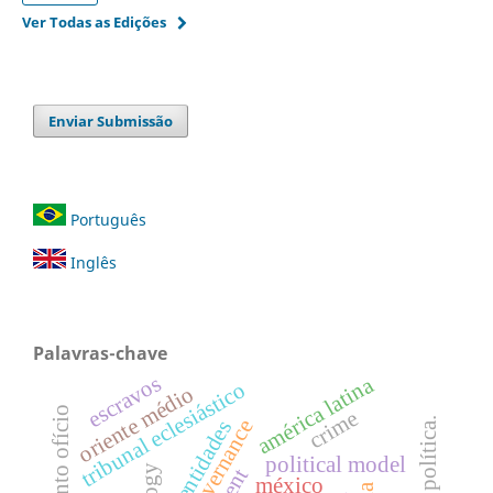
Ver Todas as Edições
Enviar Submissão
Português
Inglês
Palavras-chave
escravos
américa latina
tribunal eclesiástico
oriente médio
crime
mídia e política.
governance
identidades
political model
méxico