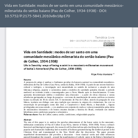
Voltar
Vida em Santidade: modos de ser santo em uma comunidade messiânico-
aos
milenarista do sertão baiano (Pau de Colher, 1934-1938) - DOI:
Detalhes
10.5752/P.2175-5841.2010v8n18p170
do
Artigo
Bai
Ba
PD