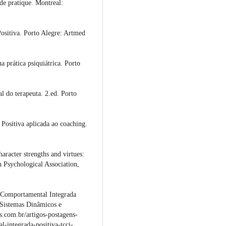
e pratique. Montreal:
sitiva. Porto Alegre: Artmed
 prática psiquiátrica. Porto
 do terapeuta. 2.ed. Porto
ositiva aplicada ao coaching.
acter strengths and virtues:
 Psychological Association,
Comportamental Integrada
 Sistemas Dinâmicos e
s.com.br/artigos-postagens-
l-integrada-positiva-tcci-