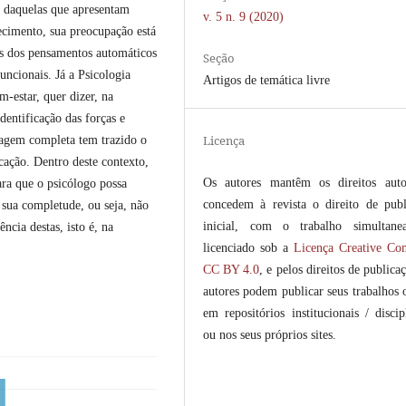
o daquelas que apresentam
v. 5 n. 9 (2020)
ecimento, sua preocupação está
s dos pensamentos automáticos
Seção
ncionais. Já a Psicologia
Artigos de temática livre
-estar, quer dizer, na
dentificação das forças e
Licença
dagem completa tem trazido o
ação. Dentro deste contexto,
Os autores mantêm os direitos auto
ra que o psicólogo possa
concedem à revista o direito de publ
 sua completude, ou seja, não
inicial, com o trabalho simultane
cia destas, isto é, na
licenciado sob a
Licença Creative C
CC BY 4.0
, e pelos direitos de publica
autores podem publicar seus trabalhos 
em repositórios institucionais / discip
ou nos seus próprios sites.