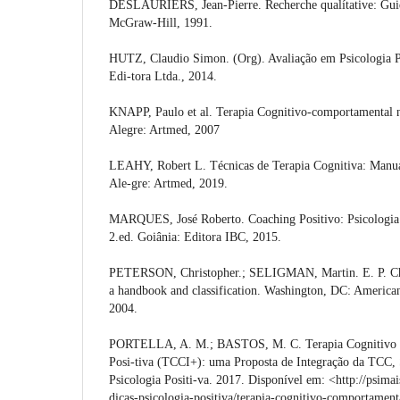
DESLAURIERS, Jean-Pierre. Recherche qualítative: Guid
McGraw-Hill, 1991.
HUTZ, Claudio Simon. (Org). Avaliação em Psicologia Po
Edi-tora Ltda., 2014.
KNAPP, Paulo et al. Terapia Cognitivo-comportamental na
Alegre: Artmed, 2007
LEAHY, Robert L. Técnicas de Terapia Cognitiva: Manual
Ale-gre: Artmed, 2019.
MARQUES, José Roberto. Coaching Positivo: Psicologia P
2.ed. Goiânia: Editora IBC, 2015.
PETERSON, Christopher.; SELIGMAN, Martin. E. P. Char
a handbook and classification. Washington, DC: American
2004.
PORTELLA, A. M.; BASTOS, M. C. Terapia Cognitivo 
Posi-tiva (TCCI+): uma Proposta de Integração da TCC,
Psicologia Positi-va. 2017. Disponível em: <http://psimai
dicas-psicologia-positiva/terapia-cognitivo-comportamenta