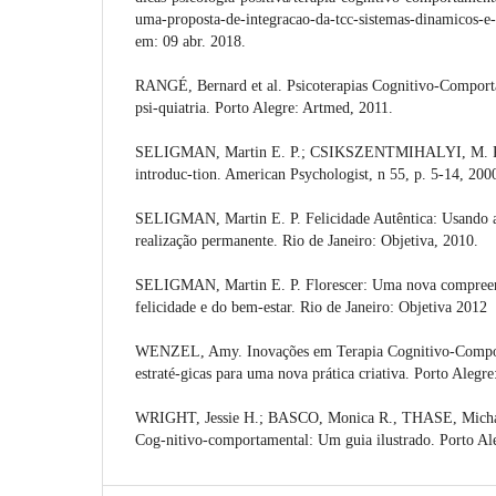
uma-proposta-de-integracao-da-tcc-sistemas-dinamicos-e-
em: 09 abr. 2018.
RANGÉ, Bernard et al. Psicoterapias Cognitivo-Comport
psi-quiatria. Porto Alegre: Artmed, 2011.
SELIGMAN, Martin E. P.; CSIKSZENTMIHALYI, M. Pos
introduc-tion. American Psychologist, n 55, p. 5-14, 200
SELIGMAN, Martin E. P. Felicidade Autêntica: Usando a
realização permanente. Rio de Janeiro: Objetiva, 2010.
SELIGMAN, Martin E. P. Florescer: Uma nova compreens
felicidade e do bem-estar. Rio de Janeiro: Objetiva 2012
WENZEL, Amy. Inovações em Terapia Cognitivo-Compor
estraté-gicas para uma nova prática criativa. Porto Alegr
WRIGHT, Jessie H.; BASCO, Monica R., THASE, Michae
Cog-nitivo-comportamental: Um guia ilustrado. Porto Al