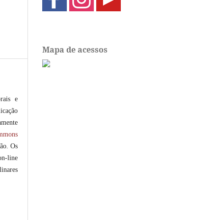
Mapa de acessos
rais e
icação
amente
ommons
ção. Os
on-line
linares