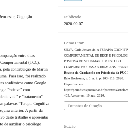
Publicado
Bem-estar, Cognição
2020-09-07
Como Citar
SILVA, Carla Jussara da. A TERAPIA COGNITI
comparação entre duas
COMPORTAMENTAL DE BECK E PSICOLOG
POSITIVA DE SELIGMAN: UM ESTUDO
va Comportamental (TCC),
COMPARATIVO DAS ABORDAGENS.
Pretext
a, pela contribuição de Martin
Revista da Graduação em Psicologia da PUC
uma. Para isso, foi realizado
Belo Horizonte, v. 5, n. 9, p. 103–116, 2020.
sites acadêmicos como Google
Disponível em:
ogia Positiva” com
https://periodicos.pucminas.br/pretextos/article/
405. Acesso em: 10 ago. 2026.
de de vida” e “tratamento”.
as palavras “Terapia Cognitiva
Fomatos de Citação
uisa anterior. A partir da
tivo deste trabalho é apresentar
ito de auxiliar o psicólogo
Edição