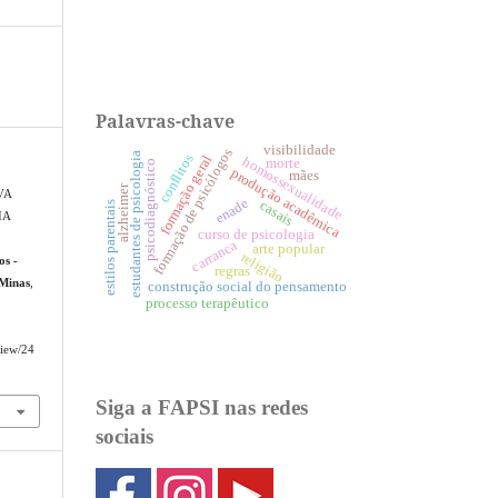
Palavras-chave
visibilidade
formação de psicólogos
estudantes de psicologia
conflitos
formação geral
homossexualidade
morte
psicodiagnóstico
produção acadêmica
mães
alzheimer
VA
enade
casais
estilos parentais
IA
curso de psicologia
carranca
arte popular
religião
os -
regras
 Minas
,
construção social do pensamento
processo terapêutico
view/24
Siga a FAPSI nas redes
sociais