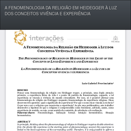
Voltar
A FENOMENOLOGIA DA RELIGIÃO EM HEIDEGGER À LUZ
aos
DOS CONCEITOS VIVÊNCIA E EXPERIÊNCIA
Detalhes
do
Artigo
Bai
Ba
P