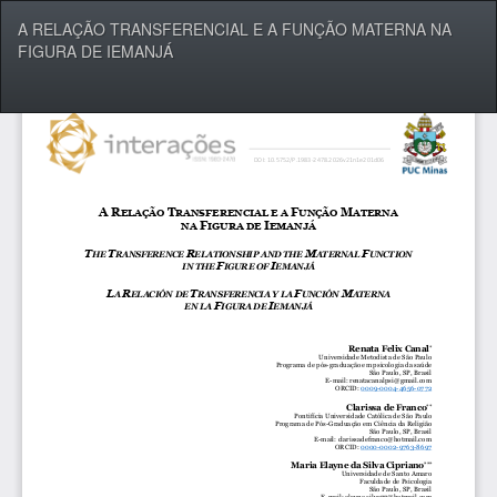
Voltar
A RELAÇÃO TRANSFERENCIAL E A FUNÇÃO MATERNA NA
aos
FIGURA DE IEMANJÁ
Detalhes
do
Artigo
Bai
Ba
P