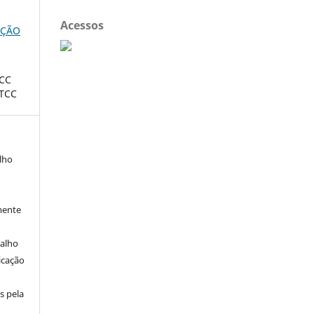
Acessos
 AÇÃO
CC
TCC
alho
mente
balho
icação
s pela