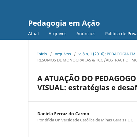
Pedagogia em Ação
Atual
Arquivos
Anúncios
Política de Pri
Início
/
Arquivos
/
v. 8 n. 1 (2016): PEDAGOGIA E
RESUMOS DE MONOGRAFIAS & TCC /ABSTRACT OF M
A ATUAÇÃO DO PEDAGOGO 
VISUAL: estratégias e desa
Daniela Ferraz do Carmo
Pontifícia Universidade Católica de Minas Gerais PUC