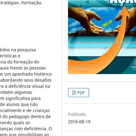
stratégias. Formação.
tidos na pesquisa
rísticas e
ncia da formação do
aula frente às pessoas
os um apanhado histórico
 abordando seus desafios
a a deficiência visual na
 também algumas
PDF
 significativa para
 de alunos que não
cialmente e de crianças
Publicado
el do pedagogo dentro de
2016-08-19
trando quais as
ianças com deficiência. O
gem que possibilitam ao