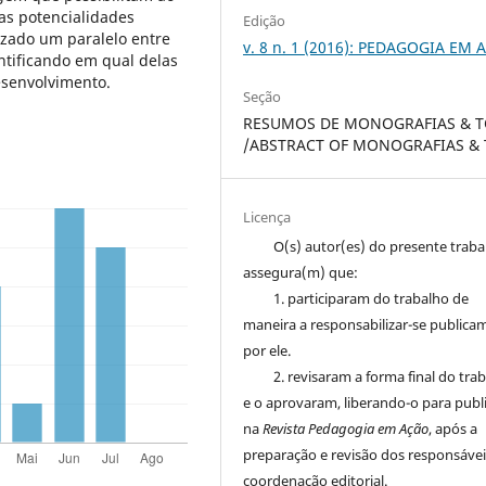
as potencialidades
Edição
lizado um paralelo entre
v. 8 n. 1 (2016): PEDAGOGIA EM
entificando em qual delas
esenvolvimento.
Seção
RESUMOS DE MONOGRAFIAS & T
/ABSTRACT OF MONOGRAFIAS & 
Licença
O(s) autor(es) do presente trab
assegura(m) que:
1. participaram do trabalho de
maneira a responsabilizar-se publica
por ele.
2. revisaram a forma final do tra
e o aprovaram, liberando-o para publ
na
Revista Pedagogia em Ação
, após a
preparação e revisão dos responsávei
coordenação editorial.