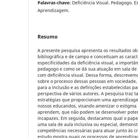
Palavras-chave:
Deficiência Visual. Pedagogo. E
Aprendizagem.
Resumo
A presente pesquisa apresenta os resultados ob
bibliográfica e de campo e conceituam as caracte
especificidades da deficiência visual, a importâ
pedagogo e como se dá sua atuação em sala de 
com deficiência visual. Dessa forma, descrevem
sobre o processo dessas pessoas em sociedade,
para a inclusão e as definições estabelecidas par
perspectiva de vários autores. A pesquisa traz
estratégias que proporcionam uma aprendizagem
nossos educandos, visando amenizar o estigma
aprendem, que não podem se desenvolver poten
incapazes. Em seguida, destacamos qual o pap
uma sala de aula inclusiva ou especial, demons
competências necessárias para atuar junto às cr
estudo mostra quais os processos de aprendiza