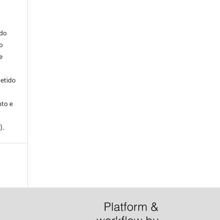
ndo
o
e
metido
to e
).