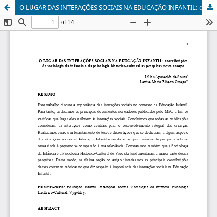
O LUGAR DAS INTERAÇÕES SOCIAIS NA EDUCAÇÃO INFANTIL: contribuições da sociologia da infância e da psicologia histórico-cultural as pesquisas nesse campo