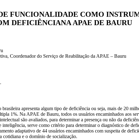
 DE FUNCIONALIDADE COMO INSTRU
OM DEFICIÊNCIANA APAE DE BAURU
ru
etiva, Coordenador do Serviço de Reabilitação da APAE – Bauru
.
leira apresenta algum tipo de deficiência ou seja, mais de 20 milhões 
 múltipla 1%. Na APAE de Bauru, todos os usuários encaminhados aos se
intelectual são avaliados, para determinar a presença ou não da deficiê
nteligência, serve como critério para determinar o diagnóstico de defic
tamento adaptativo de 44 usuários encaminhados com suspeita de deficiê
 cotidiana e o domínio de socialização.