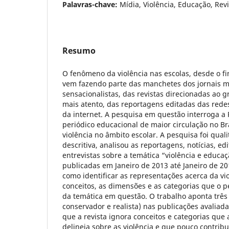
Palavras-chave:
Mídia, Violência, Educação, Rev
Resumo
O fenômeno da violência nas escolas, desde o fi
vem fazendo parte das manchetes dos jornais 
sensacionalistas, das revistas direcionadas ao g
mais atento, das reportagens editadas das redes
da internet. A pesquisa em questão interroga a 
periódico educacional de maior circulação no Br
violência no âmbito escolar. A pesquisa foi quali
descritiva, analisou as reportagens, notícias, edit
entrevistas sobre a temática “violência e educa
publicadas em Janeiro de 2013 até Janeiro de 2
como identificar as representações acerca da vi
conceitos, as dimensões e as categorias que o p
da temática em questão. O trabalho aponta três
conservador e realista) nas publicações avali
que a revista ignora conceitos e categorias que a
delineia sobre as violência e que pouco contrib