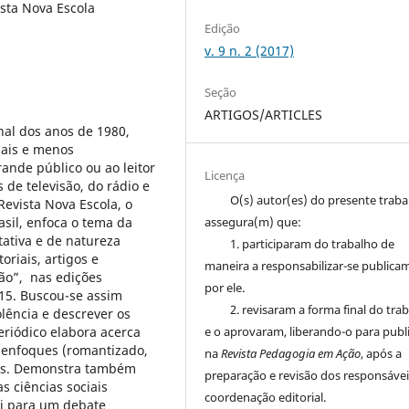
ista Nova Escola
Edição
v. 9 n. 2 (2017)
Seção
ARTIGOS/ARTICLES
nal dos anos de 1980,
mais e menos
rande público ou ao leitor
Licença
 de televisão, do rádio e
O(s) autor(es) do presente trab
Revista Nova Escola, o
asil, enfoca o tema da
assegura(m) que:
tativa e de natureza
1. participaram do trabalho de
oriais, artigos e
maneira a responsabilizar-se publica
ção”, nas edições
por ele.
015. Buscou-se assim
2. revisaram a forma final do tra
olência e descrever os
eriódico elabora acerca
e o aprovaram, liberando-o para publ
 enfoques (romantizado,
na
Revista Pedagogia em Ação
, após a
adas. Demonstra também
preparação e revisão dos responsávei
s ciências sociais
coordenação editorial.
ui para um debate