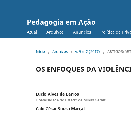
Pedagogia em Ação
Atual
Arquivos
Anúncios
Política de Pri
Início
/
Arquivos
/
v. 9 n. 2 (2017)
/
ARTIGOS/ART
OS ENFOQUES DA VIOLÊNCI
Lucio Alves de Barros
Universidade do Estado de Minas Gerais
Caio César Sousa Marçal
.