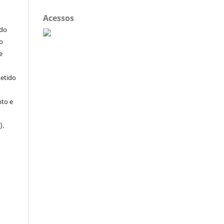
Acessos
ndo
o
e
metido
to e
).