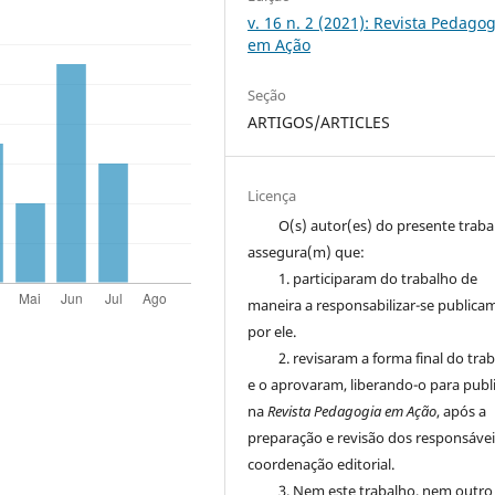
v. 16 n. 2 (2021): Revista Pedagog
em Ação
Seção
ARTIGOS/ARTICLES
Licença
O(s) autor(es) do presente trab
assegura(m) que:
1. participaram do trabalho de
maneira a responsabilizar-se publica
por ele.
2. revisaram a forma final do tra
e o aprovaram, liberando-o para publ
na
Revista Pedagogia em Ação
, após a
preparação e revisão dos responsávei
coordenação editorial.
3. Nem este trabalho, nem outro