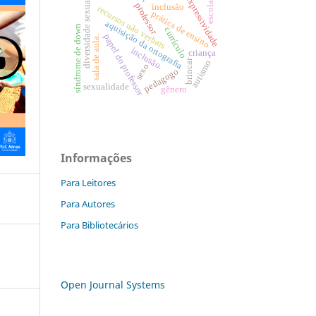
expressividade
diversidade sexual
escola.
professor
inclusão
recursos não verbais
prática de ensino
aquisição da ortografia
síndrome de down
currículo
papel do professor
sala de aula.
inclusão.
criança
brincar
autismo
sexo
pedagogo
sexualidade
gênero
Informações
Para Leitores
Para Autores
Para Bibliotecários
Open Journal Systems