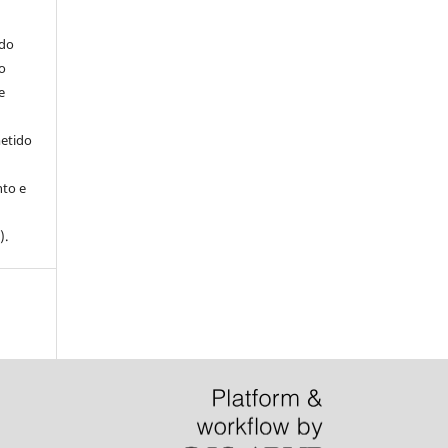
ndo
o
e
metido
to e
).