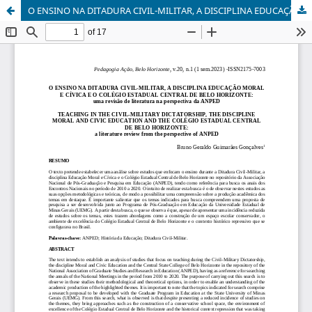
O ENSINO NA DITADURA CIVIL-MILITAR, A DISCIPLINA EDUCAÇÃO MORAL E CÍVICA E O COLÉGIO ESTADUAL CENTRAL DE BELO HORIZONTE: