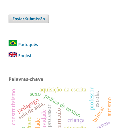
Enviar Submissão
Português
English
Palavras-chave
aquisição da escrita
construtivismo.
professor
sexo
escola.
prática de ensino
pedagogo
autismo
sala de aula.
papel do professor
brincar
currículo
expressividade
gênero
criança