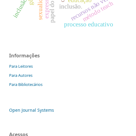
recursos não verbais
sexualidade
educação
inclusão
método teach
inclusão.
processo educativo
Informações
Para Leitores
Para Autores
Para Bibliotecários
Open Journal Systems
Acessos