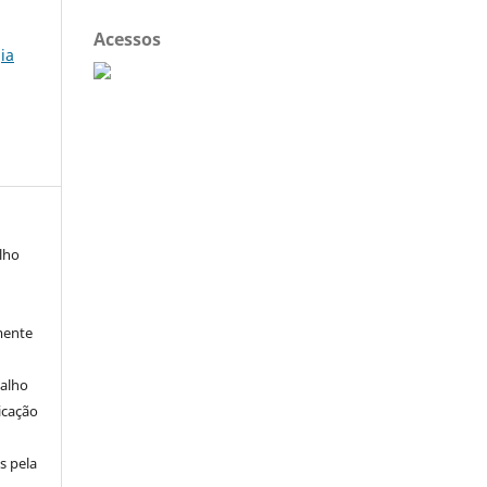
Acessos
ia
alho
mente
balho
icação
s pela