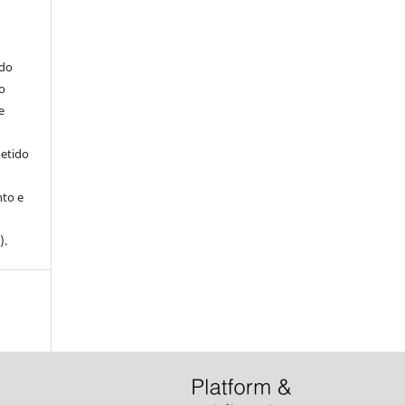
ndo
o
e
metido
to e
).