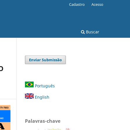
Cadastro
Acesso
Buscar
Enviar Submissão
O
Português
English
Palavras-chave
inclusão