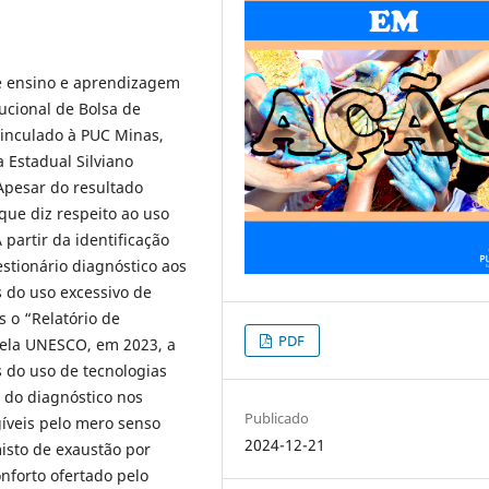
de ensino e aprendizagem
ucional de Bolsa de
 vinculado à PUC Minas,
 Estadual Silviano
Apesar do resultado
que diz respeito ao uso
 partir da identificação
stionário diagnóstico aos
s do uso excessivo de
s o “Relatório de
PDF
pela UNESCO, em 2023, a
s do uso de tecnologias
o do diagnóstico nos
Publicado
gíveis pelo mero senso
2024-12-21
isto de exaustão por
nforto ofertado pelo