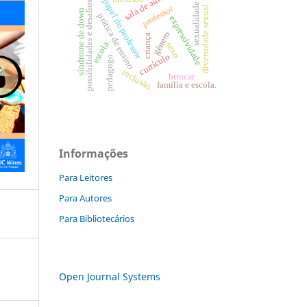
sala de aula.
papel do professor
possibilidades e desafios.
sexualidade
professor
diversidade sexual
síndrome de down
prática de ensino
expressividade
gênero
criança
escola.
sexo
currículo
pedagogo
inclusão.
brincar
família e escola.
Informações
Para Leitores
Para Autores
Para Bibliotecários
Open Journal Systems